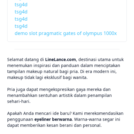
tsg4d
tsg4d
tsg4d
tsg4d
demo slot pragmatic gates of olympus 1000x
Selamat datang di
LineLance.com
, destinasi utama untuk
menemukan inspirasi dan panduan dalam menciptakan
tampilan makeup natural bagi pria. Di era modern ini,
makeup tidak lagi eksklusif bagi wanita.
Pria juga dapat mengekspresikan gaya mereka dan
menambahkan sentuhan artistik dalam penampilan
sehari-hari.
Apakah Anda mencari ide baru? Kami merekomendasikan
penggunaan
eyeliner berwarna
. Warna-warna segar ini
dapat memberikan kesan berani dan personal.