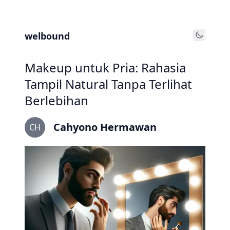
welbound
Toggle
Makeup untuk Pria: Rahasia
Tampil Natural Tanpa Terlihat
Berlebihan
Cahyono Hermawan
CH