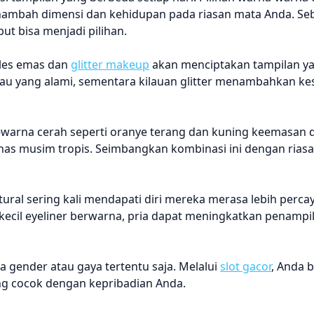
nambah dimensi dan kehidupan pada riasan mata Anda. Seb
ut bisa menjadi pilihan.
les emas dan
glitter makeup
akan menciptakan tampilan ya
lau yang alami, sementara kilauan glitter menambahkan ke
a-warna cerah seperti oranye terang dan kuning keemasan 
s musim tropis. Seimbangkan kombinasi ini dengan rias
ural sering kali mendapati diri mereka merasa lebih percay
 kecil eyeliner berwarna, pria dapat meningkatkan penamp
 gender atau gaya tertentu saja. Melalui
slot gacor
, Anda b
 cocok dengan kepribadian Anda.