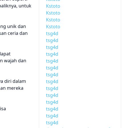
aliknya, untuk
Kstoto
Kstoto
Kstoto
ng unik dan
Kstoto
san ceria dan
tsg4d
tsg4d
tsg4d
dapat
tsg4d
an wajah dan
tsg4d
tsg4d
tsg4d
a diri dalam
tsg4d
ilan mereka
tsg4d
tsg4d
tsg4d
isa
tsg4d
tsg4d
tsg4d