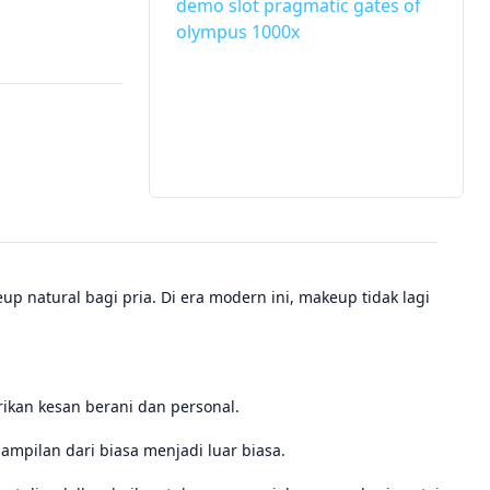
demo slot pragmatic gates of
olympus 1000x
 natural bagi pria. Di era modern ini, makeup tidak lagi
ikan kesan berani dan personal.
pilan dari biasa menjadi luar biasa.