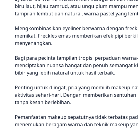
biru laut, hijau zamrud, atau ungu plum mampu me
tampilan lembut dan natural, warna pastel yang lemb
Mengkombinasikan eyeliner berwarna dengan freck
memikat. Freckles emas memberikan efek pipi berki
menyenangkan.
Bagi para pecinta tampilan tropis, perpaduan warn
menciptakan nuansa hangat dan penuh semangat kha
bibir yang lebih natural untuk hasil terbaik.
Penting untuk diingat, pria yang memilih makeup nat
aktivitas sehari-hari. Dengan memberikan sentuhan
tanpa kesan berlebihan.
Pemanfaatan makeup sepatutnya tidak terbatas pada
menemukan beragam warna dan teknik makeup yang