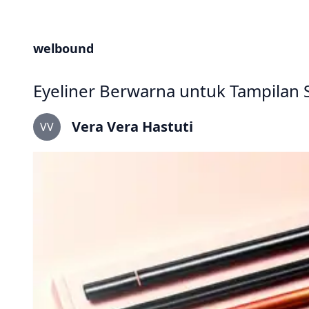
welbound
Eyeliner Berwarna untuk Tampilan
Vera Vera Hastuti
VV