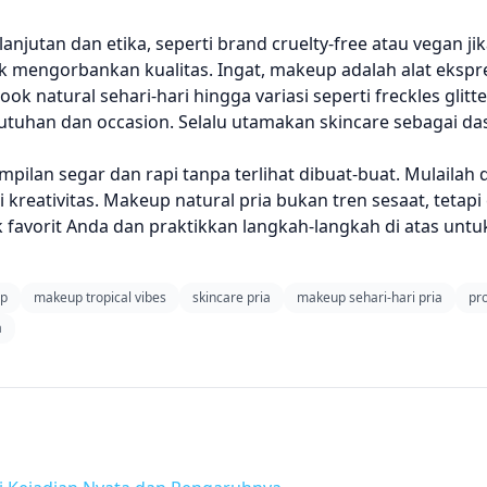
utan dan etika, seperti brand cruelty-free atau vegan jika
ak mengorbankan kualitas. Ingat, makeup adalah alat ekspre
 natural sehari-hari hingga variasi seperti freckles glitte
uhan dan occasion. Selalu utamakan skincare sebagai das
pilan segar dan rapi tanpa terlihat dibuat-buat. Mulailah 
 kreativitas. Makeup natural pria bukan tren sesaat, tetapi 
k favorit Anda dan praktikkan langkah-langkah di atas unt
up
makeup tropical vibes
skincare pria
makeup sehari-hari pria
pr
a