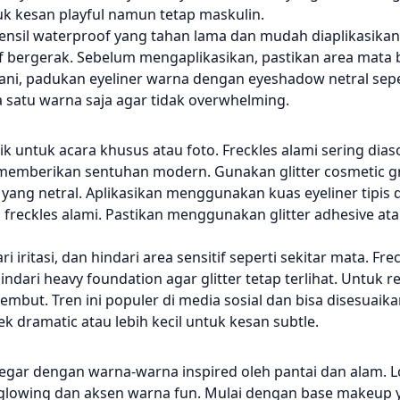
uk kesan playful namun tetap maskulin.
ensil waterproof yang tahan lama dan mudah diaplikasikan
if bergerak. Sebelum mengaplikasikan, pastikan area mata 
berani, padukan eyeliner warna dengan eyeshadow netral sepe
a satu warna saja agar tidak overwhelming.
k untuk acara khusus atau foto. Freckles alami sering dias
er memberikan sentuhan modern. Gunakan glitter cosmetic 
ang netral. Aplikasikan menggunakan kuas eyeliner tipis d
la freckles alami. Pastikan menggunakan glitter adhesive at
ritasi, dan hindari area sensitif seperti sekitar mata. Freck
ari heavy foundation agar glitter tetap terlihat. Untuk r
ut. Tren ini populer di media sosial dan bisa disesuaika
ek dramatic atau lebih kecil untuk kesan subtle.
gar dengan warna-warna inspired oleh pantai dan alam. L
 glowing dan aksen warna fun. Mulai dengan base makeup 