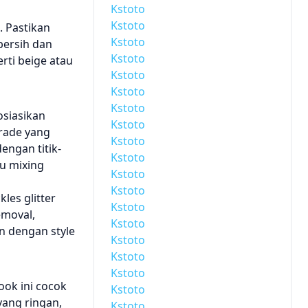
Kstoto
Kstoto
. Pastikan
Kstoto
bersih dan
Kstoto
rti beige atau
Kstoto
Kstoto
Kstoto
osiasikan
Kstoto
grade yang
Kstoto
engan titik-
Kstoto
au mixing
Kstoto
Kstoto
les glitter
Kstoto
emoval,
Kstoto
n dengan style
Kstoto
Kstoto
Kstoto
ook ini cocok
Kstoto
yang ringan,
Kstoto