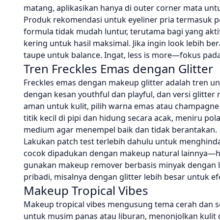
matang, aplikasikan hanya di outer corner mata unt
Produk rekomendasi untuk eyeliner pria termasuk p
formula tidak mudah luntur, terutama bagi yang akt
kering untuk hasil maksimal. Jika ingin look lebih 
taupe untuk balance. Ingat, less is more—fokus pad
Tren Freckles Emas dengan Glitter
Freckles emas dengan makeup glitter adalah tren uni
dengan kesan youthful dan playful, dan versi glitt
aman untuk kulit, pilih warna emas atau champagne y
titik kecil di pipi dan hidung secara acak, meniru po
medium agar menempel baik dan tidak berantakan.
Lakukan patch test terlebih dahulu untuk menghindari i
cocok dipadukan dengan makeup natural lainnya—hind
gunakan makeup remover berbasis minyak dengan lemb
pribadi, misalnya dengan glitter lebih besar untuk ef
Makeup Tropical Vibes
Makeup tropical vibes mengusung tema cerah dan se
untuk musim panas atau liburan, menonjolkan kulit