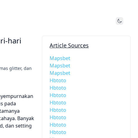
Toggle
ri-hari
Article Sources
Mapsbet
Mapsbet
as glitter, dan
Mapsbet
Hbtoto
Hbtoto
Hbtoto
menyempurnakan
Hbtoto
us pada
Hbtoto
utamanya
Hbtoto
cahaya. Banyak
Hbtoto
, dan setting
Hbtoto