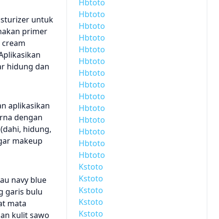
Hbtoto
Hbtoto
isturizer untuk
Hbtoto
nakan primer
Hbtoto
B cream
Hbtoto
Aplikasikan
Hbtoto
ar hidung dan
Hbtoto
Hbtoto
Hbtoto
n aplikasikan
Hbtoto
urna dengan
Hbtoto
(dahi, hidung,
Hbtoto
 agar makeup
Hbtoto
Hbtoto
Kstoto
Kstoto
tau navy blue
Kstoto
g garis bulu
Kstoto
uat mata
Kstoto
gan kulit sawo