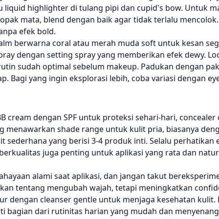
liquid highlighter di tulang pipi dan cupid's bow. Untuk 
elopak mata, blend dengan baik agar tidak terlalu mencolo
anpa efek bold.
p balm berwarna coral atau merah muda soft untuk kesan sega
, spray dengan setting spray yang memberikan efek dewy. Look
e rutin sudah optimal sebelum makeup. Padukan dengan pa
 Bagi yang ingin eksplorasi lebih, coba variasi dengan eye
BB cream dengan SPF untuk proteksi sehari-hari, concealer
ng menawarkan shade range untuk kulit pria, biasanya de
it sederhana yang berisi 3-4 produk inti. Selalu perhatikan 
erkualitas juga penting untuk aplikasi yang rata dan natur
ahayaan alami saat aplikasi, dan jangan takut bereksperi
bukan tentang mengubah wajah, tetapi meningkatkan confi
dur dengan cleanser gentle untuk menjaga kesehatan kulit
rti bagian dari rutinitas harian yang mudah dan menyenan