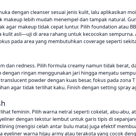
uka dengan cleanser sesuai jenis kulit, lalu aplikasikan mo
uk makeup lebih mudah menempel dan tampak natural. Gu
ak agar makeup tidak cepat luntur. Pilih foundation atau B
kulit asli—uji di area rahang untuk kecocokan sempurna. 
 fokus pada area yang membutuhkan coverage seperti sekit
m dan redness. Pilih formula creamy namun tidak berat, da
 Tap dengan ringan menggunakan jari hingga menyatu semp
 translucent powder dengan kuas besar, fokus pada zona T 
han agar tidak terlihat kaku. Finish dengan setting spray
sh
hat feminin. Pilih warna netral seperti cokelat, abu-abu, a
eliner dengan tekstur lembut untuk garis tipis di sepanjan
htlining (mengisi celah antar bulu mata) juga efektif memb
coba eyeliner warna hijau army atau terakota yang cocok den