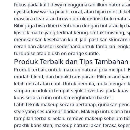
fokus pada kulit dewy menggunakan illuminator atau 
eyeshadow warna peach, coral, atau hijau mint di k
mascara clear atau brown untuk definisi bulu mata t
Bibir juga bisa diberi sentuhan dengan tint atau li
lipstick matte yang terlihat kering. Untuk finishing
menekankan kesehatan kulit, jadi pastikan skincar
cerah dan aksesori sederhana untuk tampilan lengkap.
turquoise atau blush on orange subtle.
Produk Terbaik dan Tips Tambahan
Produk terbaik untuk makeup natural pria meliputi 
mudah blend, dan bedak transparan. Pilih brand ya
lebih netral atau cool. Untuk pemula, mulai dengan k
simpan produk di tempat sejuk. Investasi pada kuas b
kuas secara rutin untuk menghindari bakteri.
Latih teknik makeup secara bertahap, gunakan penc
style yang sesuai kepribadian. Makeup untuk pria 
tampilan terbaik. Selalu remove makeup sebelum ti
praktik konsisten, makeup natural akan terasa sepe