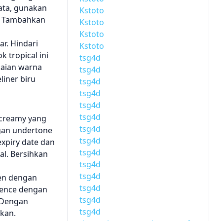
mata, gunakan
Kstoto
k. Tambahkan
Kstoto
Kstoto
r. Hindari
Kstoto
 tropical ini
tsg4d
kaian warna
tsg4d
liner biru
tsg4d
tsg4d
tsg4d
tsg4d
 creamy yang
tsg4d
ngan undertone
tsg4d
expiry date dan
tsg4d
al. Bersihkan
tsg4d
tsg4d
men dengan
tsg4d
dence dengan
tsg4d
. Dengan
tsg4d
gkan.