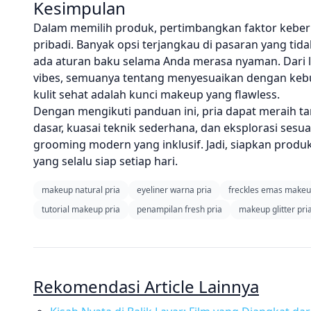
Kesimpulan
Dalam memilih produk, pertimbangkan faktor keberlanj
pribadi. Banyak opsi terjangkau di pasaran yang tid
ada aturan baku selama Anda merasa nyaman. Dari look
vibes, semuanya tentang menyesuaikan dengan kebut
kulit sehat adalah kunci makeup yang flawless.
Dengan mengikuti panduan ini, pria dapat meraih tam
dasar, kuasai teknik sederhana, dan eksplorasi sesuai
grooming modern yang inklusif. Jadi, siapkan produ
yang selalu siap setiap hari.
makeup natural pria
eyeliner warna pria
freckles emas make
tutorial makeup pria
penampilan fresh pria
makeup glitter pri
Rekomendasi Article Lainnya