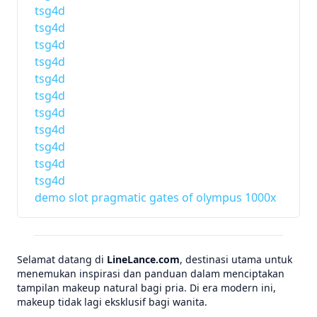
tsg4d
tsg4d
tsg4d
tsg4d
tsg4d
tsg4d
tsg4d
tsg4d
tsg4d
tsg4d
tsg4d
demo slot pragmatic gates of olympus 1000x
Selamat datang di
LineLance.com
, destinasi utama untuk
menemukan inspirasi dan panduan dalam menciptakan
tampilan makeup natural bagi pria. Di era modern ini,
makeup tidak lagi eksklusif bagi wanita.