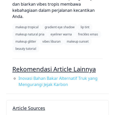
dan biarkan vibes tropis membawa
kebahagiaan dalam perjalanan kecantikan
Anda.
makeup tropical
gradient eye shadow
lip tint
makeup natural pria
eyeliner warna
freckles emas
makeup glitter
vibes liburan
makeup sunset
beauty tutorial
Rekomendasi Article Lainnya
Inovasi Bahan Bakar Alternatif Truk yang
Mengurangi Jejak Karbon
Article Sources