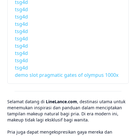
tsg4d
tsg4d
tsg4d
tsg4d
tsg4d
tsg4d
tsg4d
tsg4d
tsg4d
tsg4d
demo slot pragmatic gates of olympus 1000x
Selamat datang di
LineLance.com
, destinasi utama untuk
menemukan inspirasi dan panduan dalam menciptakan
tampilan makeup natural bagi pria. Di era modern ini,
makeup tidak lagi eksklusif bagi wanita.
Pria juga dapat mengekspresikan gaya mereka dan