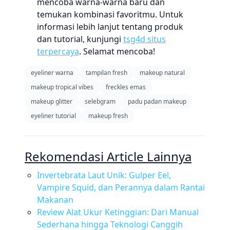
mencoba warna-warna baru dan
temukan kombinasi favoritmu. Untuk
informasi lebih lanjut tentang produk
dan tutorial, kunjungi
tsg4d situs
terpercaya
. Selamat mencoba!
eyeliner warna
tampilan fresh
makeup natural
makeup tropical vibes
freckles emas
makeup glitter
selebgram
padu padan makeup
eyeliner tutorial
makeup fresh
Rekomendasi Article Lainnya
Invertebrata Laut Unik: Gulper Eel,
Vampire Squid, dan Perannya dalam Rantai
Makanan
Review Alat Ukur Ketinggian: Dari Manual
Sederhana hingga Teknologi Canggih