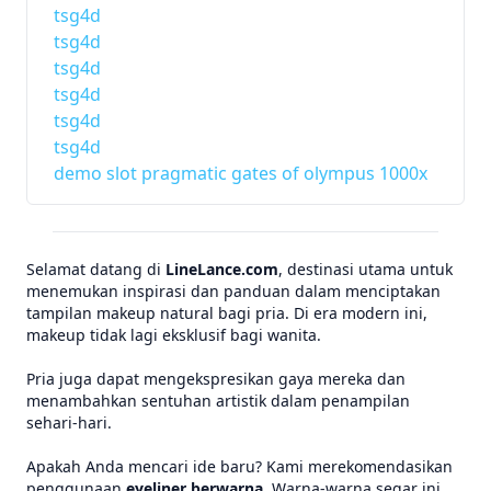
tsg4d
tsg4d
tsg4d
tsg4d
tsg4d
tsg4d
demo slot pragmatic gates of olympus 1000x
Selamat datang di
LineLance.com
, destinasi utama untuk
menemukan inspirasi dan panduan dalam menciptakan
tampilan makeup natural bagi pria. Di era modern ini,
makeup tidak lagi eksklusif bagi wanita.
Pria juga dapat mengekspresikan gaya mereka dan
menambahkan sentuhan artistik dalam penampilan
sehari-hari.
Apakah Anda mencari ide baru? Kami merekomendasikan
penggunaan
eyeliner berwarna
. Warna-warna segar ini