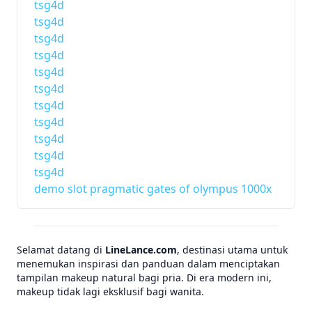
tsg4d
tsg4d
tsg4d
tsg4d
tsg4d
tsg4d
tsg4d
tsg4d
tsg4d
tsg4d
tsg4d
demo slot pragmatic gates of olympus 1000x
Selamat datang di
LineLance.com
, destinasi utama untuk
menemukan inspirasi dan panduan dalam menciptakan
tampilan makeup natural bagi pria. Di era modern ini,
makeup tidak lagi eksklusif bagi wanita.