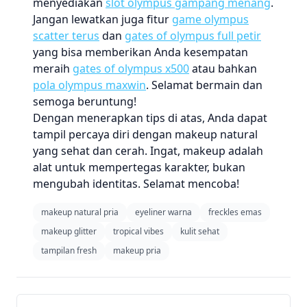
menyediakan
slot olympus gampang menang
.
Jangan lewatkan juga fitur
game olympus
scatter terus
dan
gates of olympus full petir
yang bisa memberikan Anda kesempatan
meraih
gates of olympus x500
atau bahkan
pola olympus maxwin
. Selamat bermain dan
semoga beruntung!
Dengan menerapkan tips di atas, Anda dapat
tampil percaya diri dengan makeup natural
yang sehat dan cerah. Ingat, makeup adalah
alat untuk mempertegas karakter, bukan
mengubah identitas. Selamat mencoba!
makeup natural pria
eyeliner warna
freckles emas
makeup glitter
tropical vibes
kulit sehat
tampilan fresh
makeup pria