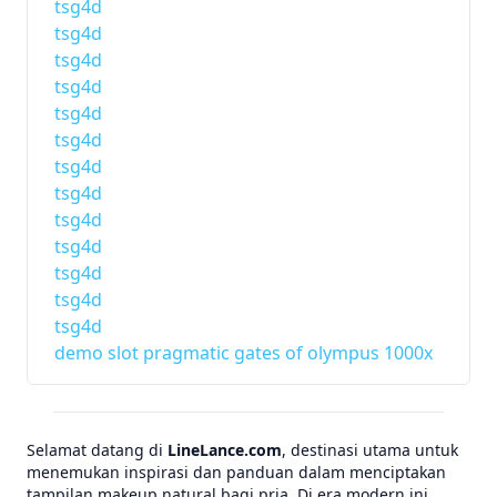
tsg4d
tsg4d
tsg4d
tsg4d
tsg4d
tsg4d
tsg4d
tsg4d
tsg4d
tsg4d
tsg4d
tsg4d
tsg4d
demo slot pragmatic gates of olympus 1000x
Selamat datang di
LineLance.com
, destinasi utama untuk
menemukan inspirasi dan panduan dalam menciptakan
tampilan makeup natural bagi pria. Di era modern ini,