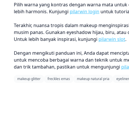
Pilih warna yang kontras dengan warna mata untuk 
lebih harmonis. Kunjungi
pilarwin login
untuk tutorial
Terakhir, nuansa tropis dalam makeup menginspir
musim panas. Gunakan eyeshadow hijau, biru, atau
Untuk lebih banyak inspirasi, kunjungi
pilarwin slot
.
Dengan mengikuti panduan ini, Anda dapat mencipt
untuk mencoba berbagai warna dan teknik untuk me
dan trik tambahan, pastikan untuk mengunjungi
pil
makeup glitter
freckles emas
makeup natural pria
eyeline