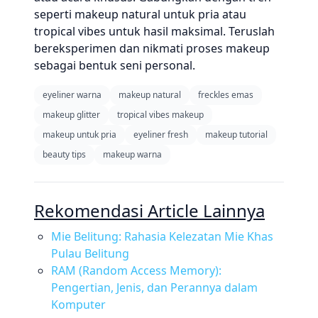
seperti makeup natural untuk pria atau
tropical vibes untuk hasil maksimal. Teruslah
bereksperimen dan nikmati proses makeup
sebagai bentuk seni personal.
eyeliner warna
makeup natural
freckles emas
makeup glitter
tropical vibes makeup
makeup untuk pria
eyeliner fresh
makeup tutorial
beauty tips
makeup warna
Rekomendasi Article Lainnya
Mie Belitung: Rahasia Kelezatan Mie Khas
Pulau Belitung
RAM (Random Access Memory):
Pengertian, Jenis, dan Perannya dalam
Komputer