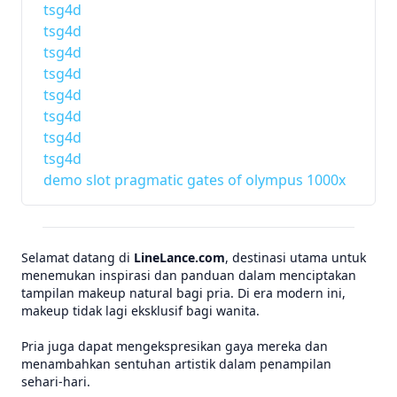
tsg4d
tsg4d
tsg4d
tsg4d
tsg4d
tsg4d
tsg4d
tsg4d
demo slot pragmatic gates of olympus 1000x
Selamat datang di
LineLance.com
, destinasi utama untuk
menemukan inspirasi dan panduan dalam menciptakan
tampilan makeup natural bagi pria. Di era modern ini,
makeup tidak lagi eksklusif bagi wanita.
Pria juga dapat mengekspresikan gaya mereka dan
menambahkan sentuhan artistik dalam penampilan
sehari-hari.