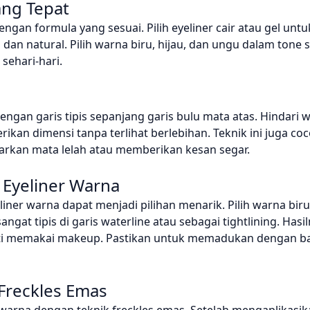
ang Tepat
gan formula yang sesuai. Pilih eyeliner cair atau gel untu
 dan natural. Pilih warna biru, hijau, dan ungu dalam tone s
sehari-hari.
engan garis tipis sepanjang garis bulu mata atas. Hindari w
ikan dimensi tanpa terlihat berlebihan. Teknik ini juga coc
rkan mata lelah atau memberikan kesan segar.
 Eyeliner Warna
iner warna dapat menjadi pilihan menarik. Pilih warna biru
gat tipis di garis waterline atau sebagai tightlining. Hasi
erti memakai makeup. Pastikan untuk memadukan dengan ba
Freckles Emas