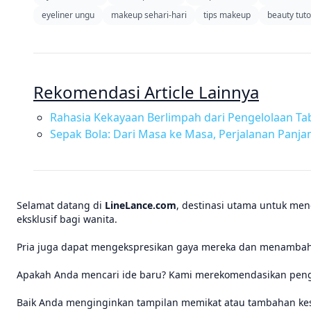
eyeliner ungu
makeup sehari-hari
tips makeup
beauty tuto
Rekomendasi Article Lainnya
Rahasia Kekayaan Berlimpah dari Pengelolaan Ta
Sepak Bola: Dari Masa ke Masa, Perjalanan Panj
Selamat datang di
LineLance.com
, destinasi utama untuk men
eksklusif bagi wanita.
Pria juga dapat mengekspresikan gaya mereka dan menambahka
Apakah Anda mencari ide baru? Kami merekomendasikan pe
Baik Anda menginginkan tampilan memikat atau tambahan kese