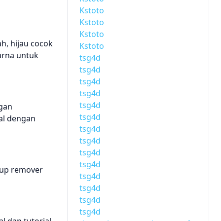
Kstoto
Kstoto
Kstoto
h, hijau cocok
Kstoto
arna untuk
tsg4d
tsg4d
tsg4d
tsg4d
tsg4d
ngan
tsg4d
al dengan
tsg4d
tsg4d
tsg4d
tsg4d
eup remover
tsg4d
tsg4d
tsg4d
tsg4d