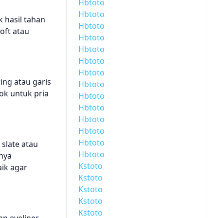
Hbtoto
Hbtoto
k hasil tahan
Hbtoto
oft atau
Hbtoto
Hbtoto
Hbtoto
Hbtoto
ing atau garis
Hbtoto
ok untuk pria
Hbtoto
Hbtoto
Hbtoto
Hbtoto
Hbtoto
 slate atau
Hbtoto
lnya
Kstoto
ik agar
Kstoto
Kstoto
Kstoto
Kstoto