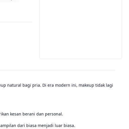
 natural bagi pria. Di era modern ini, makeup tidak lagi
ikan kesan berani dan personal.
pilan dari biasa menjadi luar biasa.