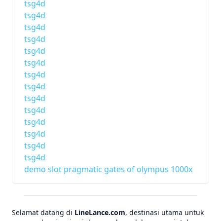
tsg4d
tsg4d
tsg4d
tsg4d
tsg4d
tsg4d
tsg4d
tsg4d
tsg4d
tsg4d
tsg4d
tsg4d
tsg4d
tsg4d
demo slot pragmatic gates of olympus 1000x
Selamat datang di
LineLance.com
, destinasi utama untuk